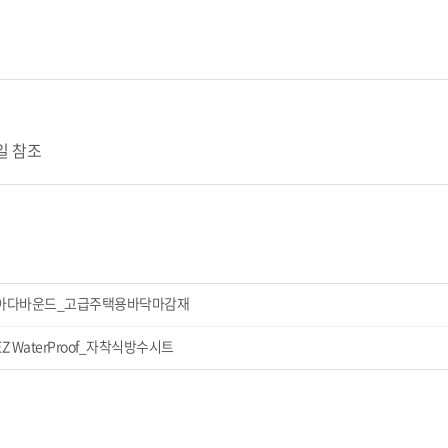
일 참조
아다바운드_고급주택용바닥마감재
EZ WaterProof_자착식방수시트