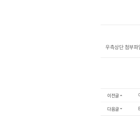
우측상단 첨부파
이전글
다음글